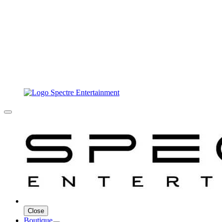
Close
Boutique