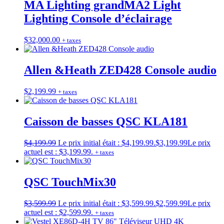
MA Lighting grandMA2 Light
Lighting Console d’éclairage
$
32,000.00
+ taxes
Allen &Heath ZED428 Console audio
$
2,199.99
+ taxes
Caisson de basses QSC KLA181
$
4,199.99
Le prix initial était : $4,199.99.
$
3,199.99
Le prix
actuel est : $3,199.99.
+ taxes
QSC TouchMix30
$
3,599.99
Le prix initial était : $3,599.99.
$
2,599.99
Le prix
actuel est : $2,599.99.
+ taxes