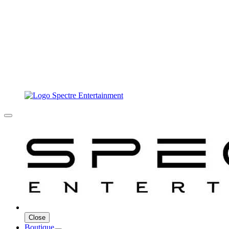
Close
Boutique