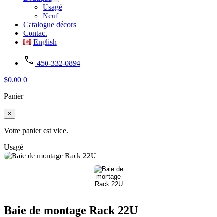
Usagé
Neuf
Catalogue décors
Contact
English
450-332-0894
$
0.00
0
Panier
×
Votre panier est vide.
Usagé
Baie de montage Rack 22U