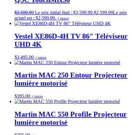
$
3,599.99
Le prix initial était : $3,599.99.
$
2,599.99
Le prix
actuel est : $2,599.99.
+ taxes
Vestel XE86D-4H TV 86″ Téléviseur
UHD 4K
$
3,495.00
+ taxes
Martin MAC 250 Entour Projecteur
lumière motorisé
$
395.00
+ taxes
Martin MAC 550 Profile Projecteur
lumière motorisé