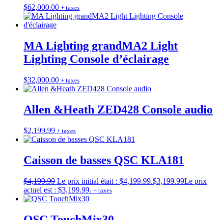
$
62,000.00
+ taxes
MA Lighting grandMA2 Light
Lighting Console d’éclairage
$
32,000.00
+ taxes
Allen &Heath ZED428 Console audio
$
2,199.99
+ taxes
Caisson de basses QSC KLA181
$
4,199.99
Le prix initial était : $4,199.99.
$
3,199.99
Le prix
actuel est : $3,199.99.
+ taxes
QSC TouchMix30