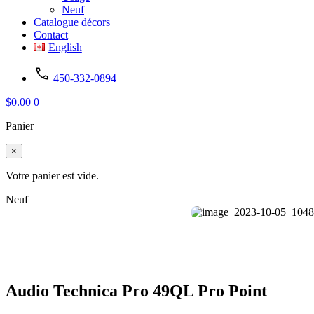
Neuf
Catalogue décors
Contact
English
450-332-0894
$
0.00
0
Panier
×
Votre panier est vide.
Neuf
Audio Technica Pro 49QL Pro Point