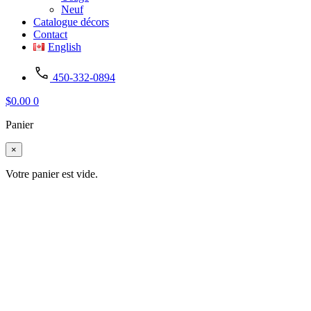
Neuf
Catalogue décors
Contact
English
450-332-0894
$
0.00
0
Panier
×
Votre panier est vide.