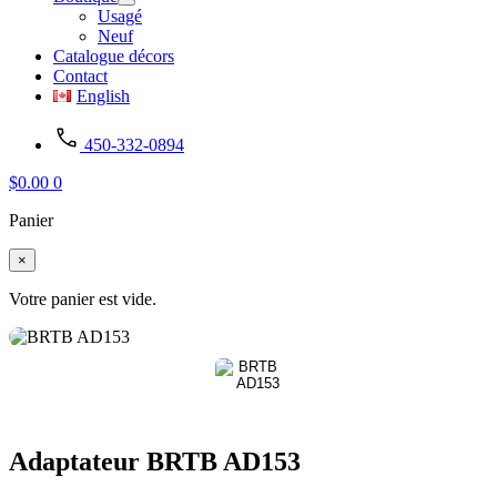
Usagé
Neuf
Catalogue décors
Contact
English
450-332-0894
$
0.00
0
Panier
×
Votre panier est vide.
Adaptateur BRTB AD153