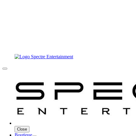
Close
Boutique