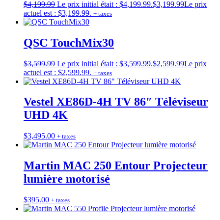
$
4,199.99
Le prix initial était : $4,199.99.
$
3,199.99
Le prix
actuel est : $3,199.99.
+ taxes
QSC TouchMix30
$
3,599.99
Le prix initial était : $3,599.99.
$
2,599.99
Le prix
actuel est : $2,599.99.
+ taxes
Vestel XE86D-4H TV 86″ Téléviseur
UHD 4K
$
3,495.00
+ taxes
Martin MAC 250 Entour Projecteur
lumière motorisé
$
395.00
+ taxes