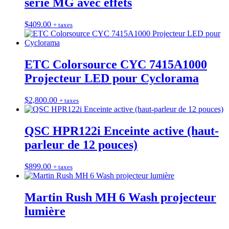
série MG avec effets
$
409.00
+ taxes
ETC Colorsource CYC 7415A1000
Projecteur LED pour Cyclorama
$
2,800.00
+ taxes
QSC HPR122i Enceinte active (haut-
parleur de 12 pouces)
$
899.00
+ taxes
Martin Rush MH 6 Wash projecteur
lumière