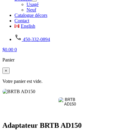
Usagé
Neuf
Catalogue décors
Contact
English
450-332-0894
$
0.00
0
Panier
×
Votre panier est vide.
Adaptateur BRTB AD150