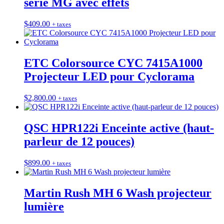
série MG avec effets
$
409.00
+ taxes
ETC Colorsource CYC 7415A1000
Projecteur LED pour Cyclorama
$
2,800.00
+ taxes
QSC HPR122i Enceinte active (haut-
parleur de 12 pouces)
$
899.00
+ taxes
Martin Rush MH 6 Wash projecteur
lumière