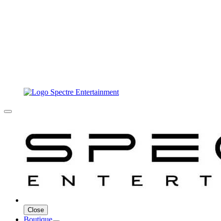
Close
Boutique