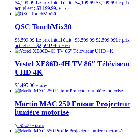
$
4,199.99
Le prix initial était : $4,199.99.
$
3,199.99
Le prix
actuel est : $3,199.99.
+ taxes
QSC TouchMix30
$
3,599.99
Le prix initial était : $3,599.99.
$
2,599.99
Le prix
actuel est : $2,599.99.
+ taxes
Vestel XE86D-4H TV 86″ Téléviseur
UHD 4K
$
3,495.00
+ taxes
Martin MAC 250 Entour Projecteur
lumière motorisé
$
395.00
+ taxes