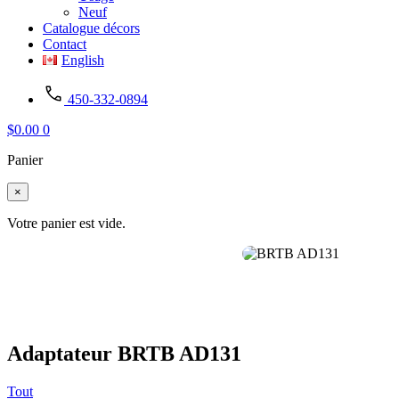
Neuf
Catalogue décors
Contact
English
450-332-0894
$
0.00
0
Panier
×
Votre panier est vide.
Adaptateur BRTB AD131
Tout