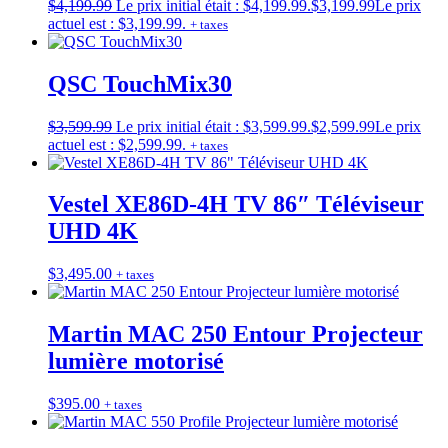
$
4,199.99
Le prix initial était : $4,199.99.
$
3,199.99
Le prix
actuel est : $3,199.99.
+ taxes
QSC TouchMix30
$
3,599.99
Le prix initial était : $3,599.99.
$
2,599.99
Le prix
actuel est : $2,599.99.
+ taxes
Vestel XE86D-4H TV 86″ Téléviseur
UHD 4K
$
3,495.00
+ taxes
Martin MAC 250 Entour Projecteur
lumière motorisé
$
395.00
+ taxes