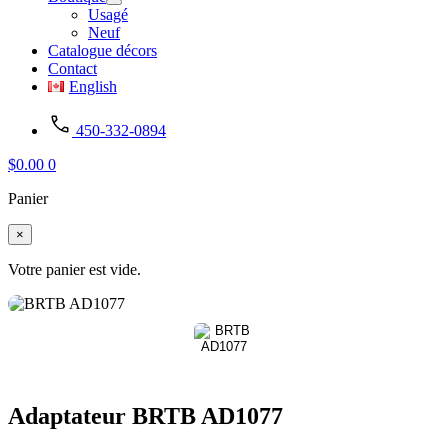
Usagé
Neuf
Catalogue décors
Contact
English
450-332-0894
$
0.00
0
Panier
×
Votre panier est vide.
Adaptateur BRTB AD1077