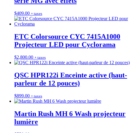
série MG avec effets
$
409.00
+ taxes
ETC Colorsource CYC 7415A1000
Projecteur LED pour Cyclorama
$
2,800.00
+ taxes
QSC HPR122i Enceinte active (haut-
parleur de 12 pouces)
$
899.00
+ taxes
Martin Rush MH 6 Wash projecteur
lumière