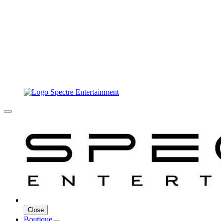
Close
Boutique