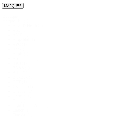
MARQUES
Boutique
Adled
(1)
marque
Allen & Heath
(1)
Alzo
(1)
AMX
(1)
Angelbird
(1)
APC
(1)
Apex
(1)
Apple
(1)
Ason Decor
(1)
Asus
(1)
BB&S
(1)
Beldi
(1)
BloxBox
(1)
CCT
(1)
CE Labs
(1)
Chauvet
(1)
Christie
(1)
Dell
(1)
Digital Juice Aura
(1)
Elation
(1)
Fine Art
(1)