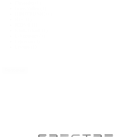
Floveedio
(1)
Grass Valley
(1)
HIPOTRONIC
(1)
HTC
(1)
JCDVR
(1)
Klark-Teknik
(1)
L-Acoustics
(1)
Leprecon
(1)
Leviton
(1)
Réinitialiser