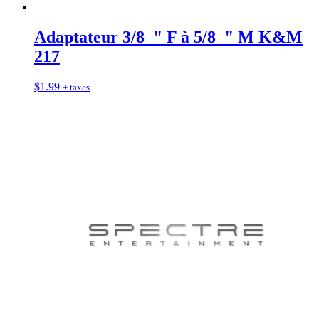
Adaptateur 3/8 " F à 5/8 " M K&M
217
$
1.99
+ taxes