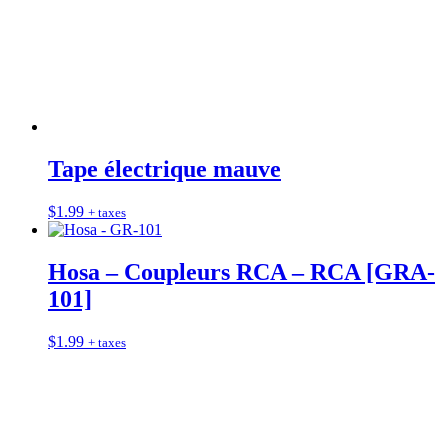
Tape électrique mauve
$
1.99
+ taxes
Hosa – Coupleurs RCA – RCA [GRA-
101]
$
1.99
+ taxes