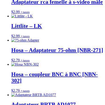
Adaptateur rca femelle à s-video mâle
$
2.99
+ taxes
Littlite – LK
$
2.99
+ taxes
Hosa – Adaptateur 75-ohm [NBR-271]
$
2.79
+ taxes
Hosa – coupleur BNC à BNC [NBN-
302]
$
2.79
+ taxes
Adaptateur BRTB AD1077