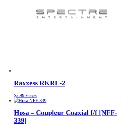
Raxxess RKRL-2
$
2.99
+ taxes
Hosa – Coupleur Coaxial f/f [NFF-
339]