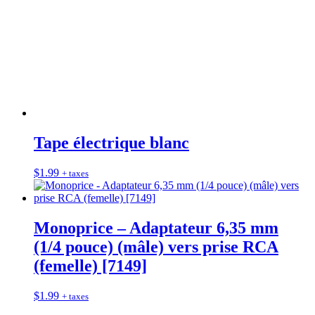
Tape électrique blanc
$
1.99
+ taxes
Monoprice – Adaptateur 6,35 mm
(1/4 pouce) (mâle) vers prise RCA
(femelle) [7149]
$
1.99
+ taxes