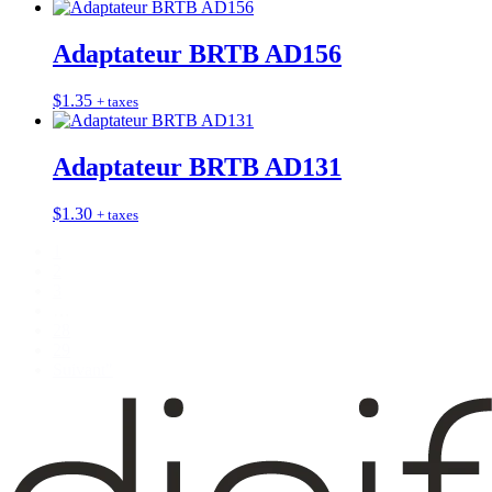
Adaptateur BRTB AD156
$
1.35
+ taxes
Adaptateur BRTB AD131
$
1.30
+ taxes
1
2
3
…
28
29
Suivant"