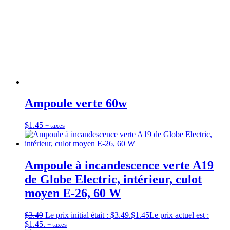
Ampoule verte 60w
$
1.45
+ taxes
Ampoule à incandescence verte A19
de Globe Electric, intérieur, culot
moyen E-26, 60 W
$
3.49
Le prix initial était : $3.49.
$
1.45
Le prix actuel est :
$1.45.
+ taxes