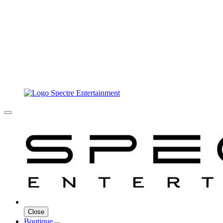
Close
Boutique