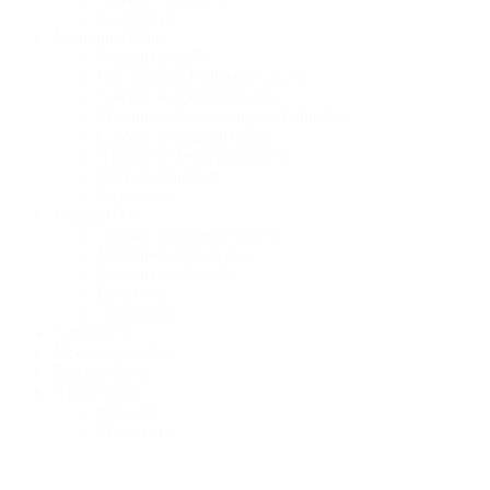
Lecteur
(2)
Éclairage
(171)
Projecteurs
(67)
Diffuseurs et Réflecteurs
(23)
Console et contrôleur
(18)
Machine à fumée, neige et bulle
(11)
Cablage et adaptateur
(6)
Gradateur et distribution
(6)
Effet spéciaux
(4)
Trépied
(4)
Vidéo
(100)
Cablage et adaptateur
(27)
Traitement signal
(25)
Projecteur vidéo
(9)
Écran
(8)
Caméra
(2)
Coffre
(47)
Électronique
(33)
Rideaux
(28)
Gréage
(10)
Pont
(2)
Moteur
(1)