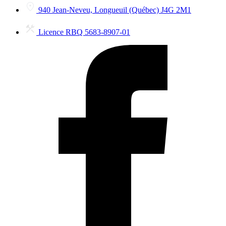
940 Jean-Neveu, Longueuil (Québec) J4G 2M1
Licence RBQ 5683-8907-01