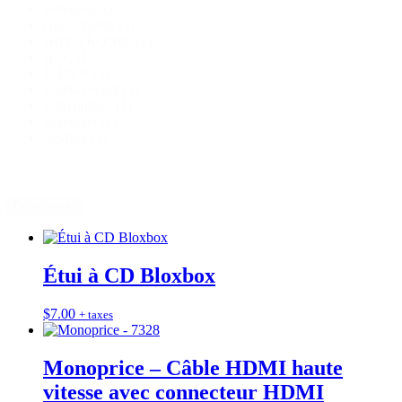
Floveedio
(1)
Grass Valley
(1)
HIPOTRONIC
(1)
HTC
(1)
JCDVR
(1)
Klark-Teknik
(1)
L-Acoustics
(1)
Leprecon
(1)
Leviton
(1)
Réinitialiser
Étui à CD Bloxbox
$
7.00
+ taxes
Monoprice – Câble HDMI haute
vitesse avec connecteur HDMI