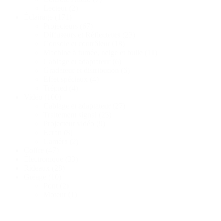
Lecteur
(2)
Éclairage
(171)
Projecteurs
(67)
Diffuseurs et Réflecteurs
(23)
Console et contrôleur
(18)
Machine à fumée, neige et bulle
(11)
Cablage et adaptateur
(6)
Gradateur et distribution
(6)
Effet spéciaux
(4)
Trépied
(4)
Vidéo
(100)
Cablage et adaptateur
(27)
Traitement signal
(25)
Projecteur vidéo
(9)
Écran
(8)
Caméra
(2)
Coffre
(47)
Électronique
(33)
Rideaux
(28)
Gréage
(10)
Pont
(2)
Moteur
(1)