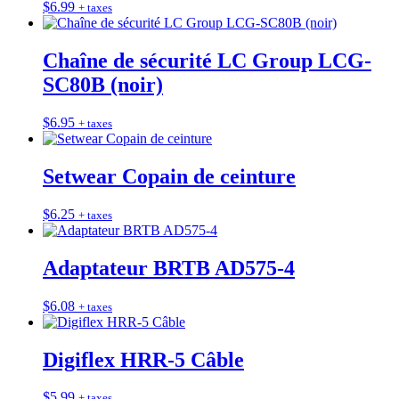
$
6.99
+ taxes
Chaîne de sécurité LC Group LCG-
SC80B (noir)
$
6.95
+ taxes
Setwear Copain de ceinture
$
6.25
+ taxes
Adaptateur BRTB AD575-4
$
6.08
+ taxes
Digiflex HRR-5 Câble
$
5.99
+ taxes