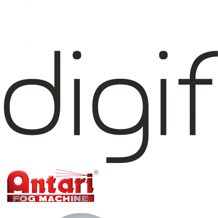
3
…
28
29
Suivant"