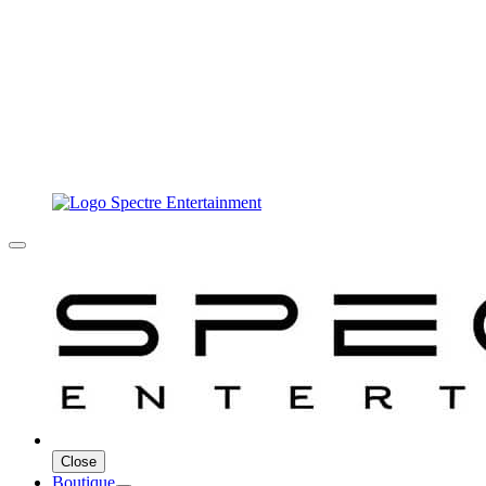
Close
Boutique