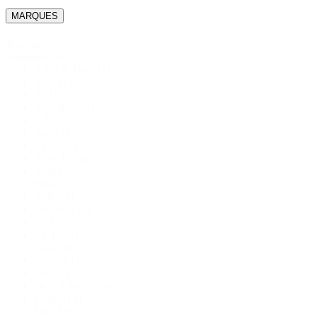
MARQUES
Boutique
Adled
(1)
marque
Allen & Heath
(1)
Alzo
(1)
AMX
(1)
Angelbird
(1)
APC
(1)
Apex
(1)
Apple
(1)
Ason Decor
(1)
Asus
(1)
BB&S
(1)
Beldi
(1)
BloxBox
(1)
CCT
(1)
CE Labs
(1)
Chauvet
(1)
Christie
(1)
Dell
(1)
Digital Juice Aura
(1)
Elation
(1)
Fine Art
(1)