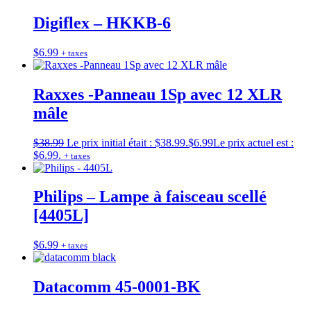
Digiflex – HKKB-6
$
6.99
+ taxes
Raxxes -Panneau 1Sp avec 12 XLR
mâle
$
38.99
Le prix initial était : $38.99.
$
6.99
Le prix actuel est :
$6.99.
+ taxes
Philips – Lampe à faisceau scellé
[4405L]
$
6.99
+ taxes
Datacomm 45-0001-BK