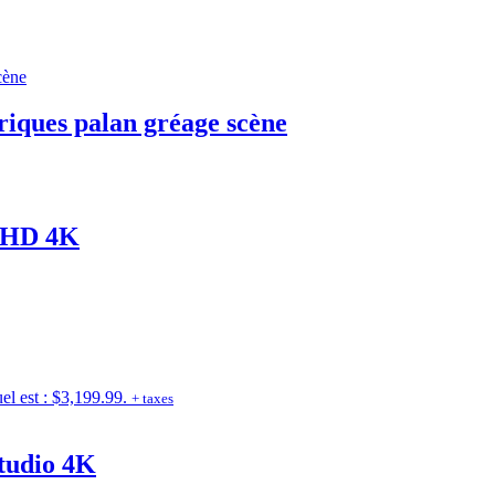
riques palan gréage scène
 UHD 4K
el est : $3,199.99.
+ taxes
tudio 4K