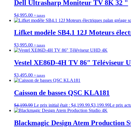
Dell Ultrasharp Moniteur TV 8K 32 "
$
4,995.00
+ taxes
Lifket modèle SB4.1 12J Moteurs élect
$
3,995.00
+ taxes
Vestel XE86D-4H TV 86″ Téléviseur
$
3,495.00
+ taxes
Caisson de basses QSC KLA181
$
4,199.99
Le prix initial était : $4,199.99.
$
3,199.99
Le prix actu
Blackmagic Design Atem Production S