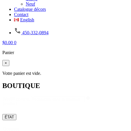
Neuf
Catalogue décors
Contact
English
450-332-0894
$
0.00
0
Panier
×
Votre panier est vide.
BOUTIQUE
Search
Search content
product
ÉTAT
Boutique