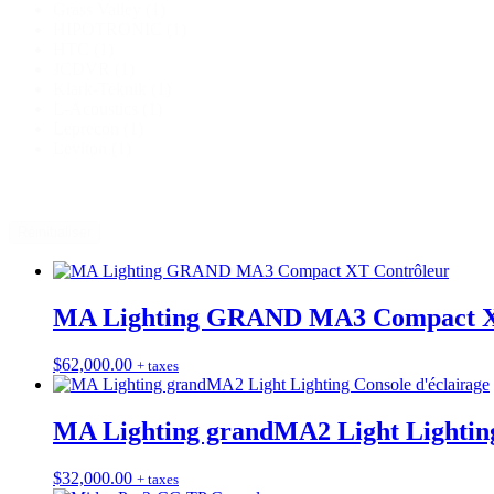
Grass Valley
(1)
HIPOTRONIC
(1)
HTC
(1)
JCDVR
(1)
Klark-Teknik
(1)
L-Acoustics
(1)
Leprecon
(1)
Leviton
(1)
Réinitialiser
MA Lighting GRAND MA3 Compact X
$
62,000.00
+ taxes
MA Lighting grandMA2 Light Lighting
$
32,000.00
+ taxes