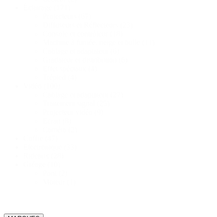
Éclairage
(171)
Projecteurs
(67)
Diffuseurs et Réflecteurs
(23)
Console et contrôleur
(18)
Machine à fumée, neige et bulle
(11)
Cablage et adaptateur
(6)
Gradateur et distribution
(6)
Effet spéciaux
(4)
Trépied
(4)
Vidéo
(100)
Cablage et adaptateur
(27)
Traitement signal
(25)
Projecteur vidéo
(9)
Écran
(8)
Caméra
(2)
Coffre
(47)
Électronique
(33)
Rideaux
(28)
Gréage
(10)
Pont
(2)
Moteur
(1)