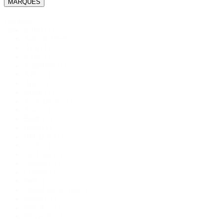
MARQUES
Boutique
Adled
(1)
marque
Allen & Heath
(1)
Alzo
(1)
AMX
(1)
Angelbird
(1)
APC
(1)
Apex
(1)
Apple
(1)
Ason Decor
(1)
Asus
(1)
BB&S
(1)
Beldi
(1)
BloxBox
(1)
CCT
(1)
CE Labs
(1)
Chauvet
(1)
Christie
(1)
Dell
(1)
Digital Juice Aura
(1)
Elation
(1)
Fine Art
(1)
Floveedio
(1)